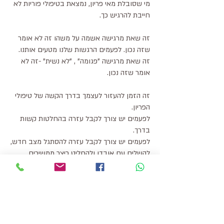
מי שסובלת מאי פריון, נמצאת בטיפולי פוריות לא
חייבת להרגיש כך.
זה שאת מרגישה אשמה על משהו זה לא אומר
שזה נכון. לפעמים הרגשות שלנו מטעים אותנו.
זה שאת מרגישה "פגומה" , "לא נשית" -זה לא
אומר שזה נכון.
זה הזמן להעזור לעצמך בדרך הקשה של טיפולי
הפריון.
לפעמים יש צורך לקבל עזרה בהחלטות קשות
בדרך.
לפעמים יש צורך לקבל עזרה להסתגל מצב חדש,
להשלים עם אובדן ולהחליט כיצר ממשיכים
הלאה.
את מוזמנת ליצור קשר ונראה יחד כיצד אפשר
לעזור לך.
את יכולה לקרוא עוד על
התהליכים הנפשיים
בטיפולי פוריות או קשיי פריון-כאן.